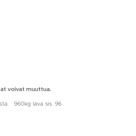
nat voivat muuttua.
ista. 960kg lava sis. 96
.340e