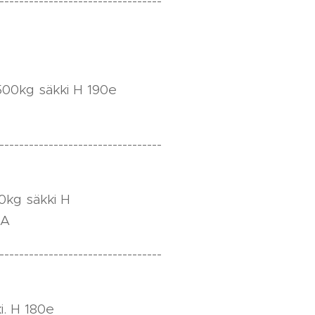
---------------------------------
a / 500kg säkki H 190e
---------------------------------
usta / 500kg säkki H
A
---------------------------------
00 kg säkki. H 180e