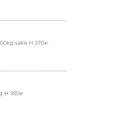
---------------------------------
000kg säkki H 370e.
---------------------------------
kg H 380e.