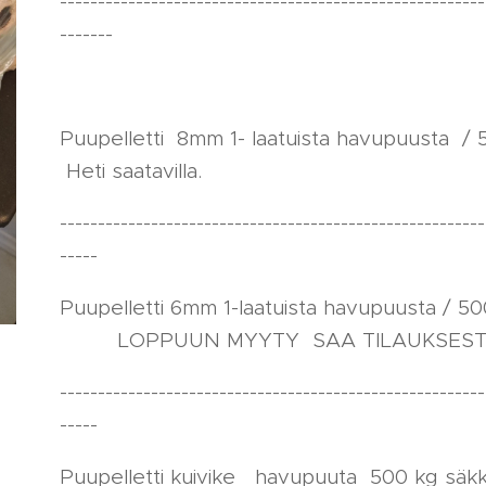
--------------------------------------------------------
-------
Puupelletti 8mm 1- laatuista havupuust
Heti saatavilla.
--------------------------------------------------------
-----
Puupelletti 6mm 1-laatuista havupu
LOPPUUN MYYTY SAA TILAUKSEST
--------------------------------------------------------
-----
Puupelletti kuivike havupuuta 5