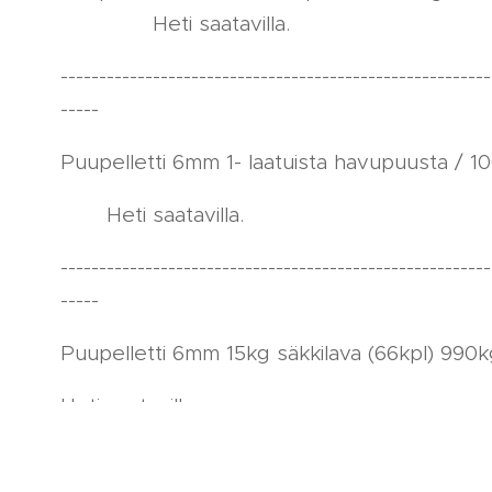
Heti saatavilla.
--------------------------------------------------------
-----
Puupelletti 6mm 1- laatuista havupuusta / 1
Heti saatavilla.
--------------------------------------------------------
-----
Puupelletti 6mm 15kg säkkilava (66kpl) 990
Heti saatavilla.
Kuljetusta voidaan järjestää.